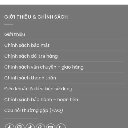
là:
tại
4.600.000 ₫.
là:
GIỚI THIỆU & CHÍNH SÁCH
4.299.000 ₫.
Giới thiệu
Chính sách bảo mật
Chính sách đổi trả hàng
Chính sách vận chuyển – giao hàng
Chính sách thanh toán
Điều khoản & điều kiện sử dụng
Chính sách bảo hành – hoàn tiền
Câu hỏi thường gặp (FAQ)