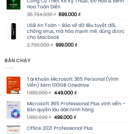
Công Cụ Thiết Kế Kỹ Thuật, Đồ Họa & Minh
1.990.000 ₫.
là:
Họa Toàn Diện
499.000 ₫.
Giá
Giá
38.794.000
₫
899.000
₫
gốc
hiện
USB An Toàn – Bảo vệ dữ liệu tuyệt đối,
là:
tại
chống virus, mã hóa mạnh mẽ, dùng được
38.794.000 ₫.
là:
cho Macbook
899.000 ₫.
Giá
Giá
2.700.000
₫
999.000
₫
gốc
hiện
là:
tại
BÁN CHẠY
2.700.000 ₫.
là:
999.000 ₫.
Tài khoản Microsoft 365 Personal (Vĩnh
Viễn) kèm 100GB Onedrive
Giá
Giá
1.990.000
₫
449.000
₫
gốc
hiện
Microsoft 365 Professional Plus vĩnh viễn –
là:
tại
Bản quyền lâu dàichính hãng
1.990.000 ₫.
là:
Giá
Giá
1.990.000
₫
499.000
₫
449.000 ₫.
gốc
hiện
Office 2021 Professional Plus
là:
tại