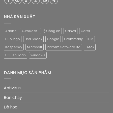
NHÀ SẢN XUẤT
Adobe
AutoDesk
Bộ Công an
Canva
Corel
Duolingo
Elsa Speak
Google
Grammarly
IDM
Kaspersky
Microsoft
Piriform Software Ltd
Tiktok
USB An Toàn
windows
DANH MỤC SẢN PHẨM
Antivirus
Bán chạy
Đồ họa