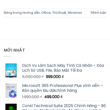
Đăng trong
Hướng dẫn
,
Office
,
Thủ thuật
,
Windows
1
Bình luận
MỚI NHẤT
Dịch Vụ Làm Sạch Máy Tính Cá Nhân - Xóa
Lịch Sử USB, File, Bảo Mật Tối Đa
Giá
Giá
5.000.000
₫
999.000
₫
gốc
hiện
Microsoft 365 Professional Plus vĩnh viễn –
là:
tại
Bản quyền lâu dàichính hãng
5.000.000 ₫.
là:
Giá
Giá
1.990.000
₫
499.000
₫
999.000 ₫.
gốc
hiện
Corel Technical Suite 2025 Chính Hãng – Bộ
là:
tại