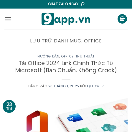
Bỏ
CHAT ZALO NGAY
qua
nội
dung
LƯU TRỮ DANH MỤC:
OFFICE
HƯỚNG DẪN
,
OFFICE
,
THỦ THUẬT
Tải Office 2024 Link Chính Thức Từ
Microsoft (Bản Chuẩn, Không Crack)
ĐĂNG VÀO
23 THÁNG 1, 2025
BỞI
QFLOWER
23
Th1