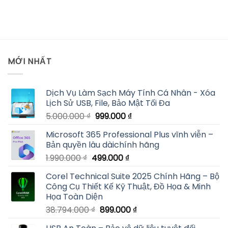
MỚI NHẤT
Dịch Vụ Làm Sạch Máy Tính Cá Nhân - Xóa
Lịch Sử USB, File, Bảo Mật Tối Đa
Giá
Giá
5.000.000
₫
999.000
₫
gốc
hiện
Microsoft 365 Professional Plus vĩnh viễn –
là:
tại
Bản quyền lâu dàichính hãng
5.000.000 ₫.
là:
Giá
Giá
1.990.000
₫
499.000
₫
999.000 ₫.
gốc
hiện
Corel Technical Suite 2025 Chính Hãng – Bộ
là:
tại
Công Cụ Thiết Kế Kỹ Thuật, Đồ Họa & Minh
1.990.000 ₫.
là:
Họa Toàn Diện
499.000 ₫.
Giá
Giá
38.794.000
₫
899.000
₫
gốc
hiện