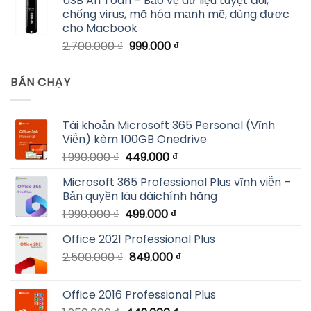
USB An Toàn – Bảo vệ dữ liệu tuyệt đối,
là:
tại
chống virus, mã hóa mạnh mẽ, dùng được
38.794.000 ₫.
là:
cho Macbook
899.000 ₫.
Giá
Giá
2.700.000
₫
999.000
₫
gốc
hiện
là:
tại
BÁN CHẠY
2.700.000 ₫.
là:
999.000 ₫.
Tài khoản Microsoft 365 Personal (Vĩnh
Viễn) kèm 100GB Onedrive
Giá
Giá
1.990.000
₫
449.000
₫
gốc
hiện
Microsoft 365 Professional Plus vĩnh viễn –
là:
tại
Bản quyền lâu dàichính hãng
1.990.000 ₫.
là:
Giá
Giá
1.990.000
₫
499.000
₫
449.000 ₫.
gốc
hiện
Office 2021 Professional Plus
là:
tại
Giá
Giá
2.500.000
₫
1.990.000 ₫.
849.000
là:
₫
gốc
hiện
499.000 ₫.
là:
tại
Office 2016 Professional Plus
2.500.000 ₫.
là: