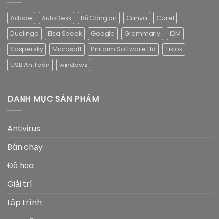
Adobe
AutoDesk
Bộ Công an
Canva
Corel
Duolingo
Elsa Speak
Google
Grammarly
IDM
Kaspersky
Microsoft
Piriform Software Ltd
Tiktok
USB An Toàn
windows
DANH MỤC SẢN PHẨM
Antivirus
Bán chạy
Đồ họa
Giải trí
Lập trình