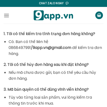
Bỏ
CHAT ZALO NGAY
qua
nội
dung
1. Tôi có thể kiểm tra tình trạng đơn hàng không?
Có. Bạn có thể liên hệ
0868497991
/9app.vn@gmail.com
để kiểm tra đơn
hàng.
2. Tôi có thể hủy đơn hàng sau khi đặt không?
Nếu mã chưa được gửi, bạn có thể yêu cầu hủy
đơn hàng.
3. Mã bản quyền có thể dùng vĩnh viễn không?
Tùy vào từng loại sản phẩm, vui lòng kiểm tra
thông tin trước khi mua.